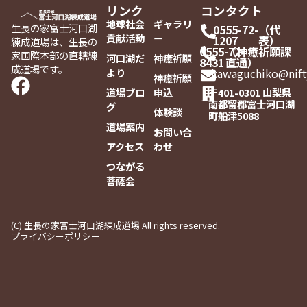
リンク
コンタクト
地球社会
ギャラリ
生長の家富士河口湖
0555-72-
（代
貢献活動
ー
1207
表）
練成道場は、生長の
0555-72-
（神癒祈願課
家国際本部の直轄練
河口湖だ
神癒祈願
8431
直通）
成道場です。
より
kawaguchiko@nift
神癒祈願
道場ブロ
申込
〒401-0301 山梨県
南都留郡富士河口湖
グ
体験談
町船津5088
道場案内
お問い合
アクセス
わせ
つながる
菩薩会
(C) 生長の家富士河口湖練成道場 All rights reserved.
プライバシーポリシー