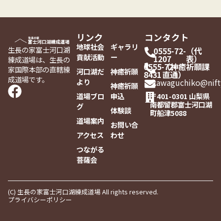
リンク
コンタクト
地球社会
ギャラリ
生長の家富士河口湖
0555-72-
（代
貢献活動
ー
1207
表）
練成道場は、生長の
0555-72-
（神癒祈願課
家国際本部の直轄練
河口湖だ
神癒祈願
8431
直通）
成道場です。
より
kawaguchiko@nift
神癒祈願
道場ブロ
申込
〒401-0301 山梨県
南都留郡富士河口湖
グ
体験談
町船津5088
道場案内
お問い合
アクセス
わせ
つながる
菩薩会
(C) 生長の家富士河口湖練成道場 All rights reserved.
プライバシーポリシー