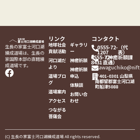
リンク
コンタクト
地球社会
ギャラリ
生長の家富士河口湖
0555-72-
（代
貢献活動
ー
1207
表）
練成道場は、生長の
0555-72-
（神癒祈願課
家国際本部の直轄練
河口湖だ
神癒祈願
8431
直通）
成道場です。
より
kawaguchiko@nift
神癒祈願
道場ブロ
申込
〒401-0301 山梨県
南都留郡富士河口湖
グ
体験談
町船津5088
道場案内
お問い合
アクセス
わせ
つながる
菩薩会
(C) 生長の家富士河口湖練成道場 All rights reserved.