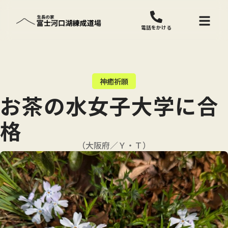
電話をかける
神癒祈願
お茶の水女子大学に合
格
（大阪府／Ｙ・Ｔ）