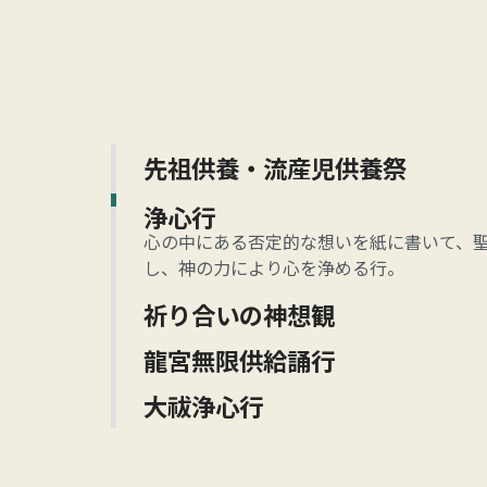
先祖供養・流産児供養祭
生長の家での先祖供養は、大地に根付く樹
浄心行
で子孫が立派に成長することを説いていま
心の中にある否定的な想いを紙に書いて、
し、神の力により心を浄める行。
祈り合いの神想観
「問題を抱えている人」を前にして「祈る
龍宮無限供給誦行
福のために祈る行事、神想観です
「龍宮無限供給」という真理の言葉を繰り
大祓浄心行
ての豊かさや富に、心の波長を合わせる行
造化の三神のムスビの働きにより、「人型
穢(けがれ)を浄化し、合わせて浄心行を執
罪無し」の自覚を深める行事。