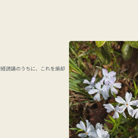
木に例え、祖先を供養すること
す。
聖経読誦のうちに、これを焼却
人」が心を合わせて、相手の幸
返して唱え、神の愛の現れとし
事です。
」を媒介として、一年間の罪・
り行い、「人間は神の子、本来