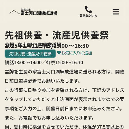
電話をかける
先祖供養・流産児供養祭
会場: 富士河口湖練成道場
2025年1月12日(日)
13:00 〜
16:30
お気に入りに追加
先祖供養･流産児供養祭
講話13:00～14:00／御祭15:00～16:30
霊牌を生長の家富士河口湖練成道場に送られる方は、開催
日前日道場必着でお願いいたします。
この行事に日帰り参加を希望される方は、下記のアドレス
をタップしていただくと申込画面が表示されますので必要
事項をご入力の上、開催日前日までにお申込みください。
また、お電話でもお申し込みいただけます。
尚、受付時に検温をさせていただき、体温が37.5度以上の