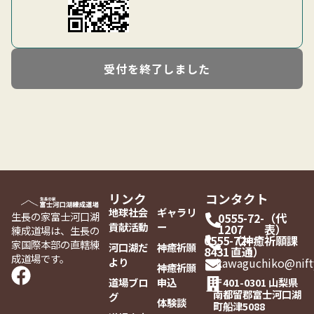
受付を終了しました
リンク
コンタクト
地球社会
ギャラリ
生長の家富士河口湖
0555-72-
（代
貢献活動
ー
1207
表）
練成道場は、生長の
0555-72-
（神癒祈願課
家国際本部の直轄練
河口湖だ
神癒祈願
8431
直通）
成道場です。
より
kawaguchiko@nift
神癒祈願
道場ブロ
申込
〒401-0301 山梨県
南都留郡富士河口湖
グ
体験談
町船津5088