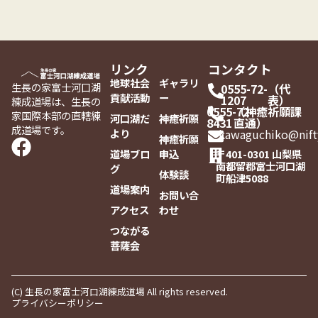
リンク
コンタクト
地球社会
ギャラリ
生長の家富士河口湖
0555-72-
（代
貢献活動
ー
1207
表）
練成道場は、生長の
0555-72-
（神癒祈願課
家国際本部の直轄練
河口湖だ
神癒祈願
8431
直通）
成道場です。
より
kawaguchiko@nift
神癒祈願
道場ブロ
申込
〒401-0301 山梨県
南都留郡富士河口湖
グ
体験談
町船津5088
道場案内
お問い合
アクセス
わせ
つながる
菩薩会
(C) 生長の家富士河口湖練成道場 All rights reserved.
プライバシーポリシー